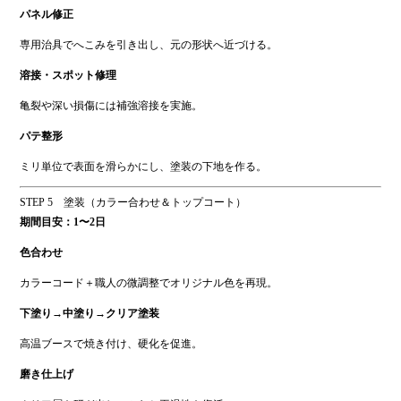
パネル修正
専用治具でへこみを引き出し、元の形状へ近づける。
溶接・スポット修理
亀裂や深い損傷には補強溶接を実施。
パテ整形
ミリ単位で表面を滑らかにし、塗装の下地を作る。
STEP 5 塗装（カラー合わせ＆トップコート）
期間目安：1〜2日
色合わせ
カラーコード＋職人の微調整でオリジナル色を再現。
下塗り→中塗り→クリア塗装
高温ブースで焼き付け、硬化を促進。
磨き仕上げ