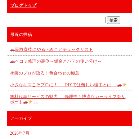
ブログトップ
最近の投稿
事故直後にやるべきことチェックリスト
ヘコミ修理の裏側～鈑金とパテの使い分け～
塗装のプロが語る！色合わせの極意
小さなキズこそプロに！ ― DIYでは難しい理由とは ―
無料代車サービスの魅力 ― 修理中も快適なカーライフをサ
ポート
―
アーカイブ
2026年7月