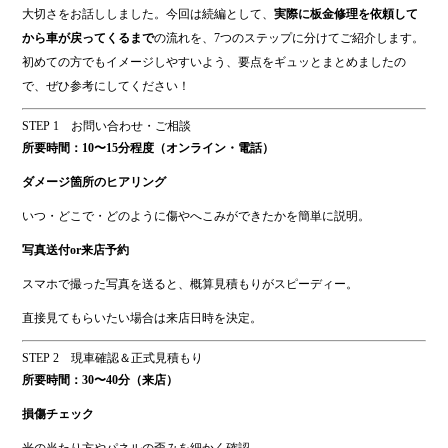
ok
大切さをお話ししました。今回は続編として、
実際に板金修理を依頼して
から車が戻ってくるまで
の流れを、7つのステップに分けてご紹介します。
初めての方でもイメージしやすいよう、要点をギュッとまとめましたの
で、ぜひ参考にしてください！
STEP 1 お問い合わせ・ご相談
所要時間：10〜15分程度（オンライン・電話）
ダメージ箇所のヒアリング
いつ・どこで・どのように傷やへこみができたかを簡単に説明。
写真送付or来店予約
スマホで撮った写真を送ると、概算見積もりがスピーディー。
直接見てもらいたい場合は来店日時を決定。
STEP 2 現車確認＆正式見積もり
所要時間：30〜40分（来店）
損傷チェック