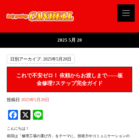
2025 5月 20
日別アーカイブ:
2025年5月20日
これで不安ゼロ！ 依頼からお渡しまで――板
金修理7ステップ完全ガイド
投稿日
2025年5月20日
Fa
X
Li
ce
ne
こんにちは！
bo
前回は「修理工場の選び方」をテーマに、技術力やコミュニケーションの