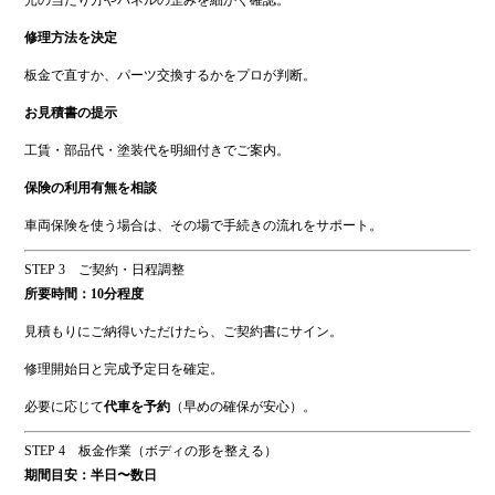
光の当たり方やパネルの歪みを細かく確認。
修理方法を決定
板金で直すか、パーツ交換するかをプロが判断。
お見積書の提示
工賃・部品代・塗装代を明細付きでご案内。
保険の利用有無を相談
車両保険を使う場合は、その場で手続きの流れをサポート。
STEP 3 ご契約・日程調整
所要時間：10分程度
見積もりにご納得いただけたら、ご契約書にサイン。
修理開始日と完成予定日を確定。
必要に応じて
代車を予約
（早めの確保が安心）。
STEP 4 板金作業（ボディの形を整える）
期間目安：半日〜数日