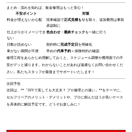
まとめ：流れを知れば、板金修理はもっと安心！
不安ポイント
対策
料金が増えないか心配
現車確認で
正式見積もり
を取り、追加費用は事前
承認制に
仕上がりがイメージでき
色合わせ・最終チェック
を一緒に行う
ない
日数が読めない
契約時に
完成予定日
を明確化
車がない期間が不便
早めの
代車予約
＋保険特約の確認
修理工程をあらかじめ理解しておくと、スケジュール調整や費用面での不
安がグッと減ります。わからないことがあれば遠慮なくお問い合わせくだ
さい。私たちスタッフが最後までサポートいたします！
次回予告
次回は、**「DIYで直しても大丈夫？ プロ修理との違い」**をテーマに、
セルフリペアのメリット・デメリットや、プロに頼んだほうが良いケース
を具体的に解説予定です。どうぞお楽しみに！