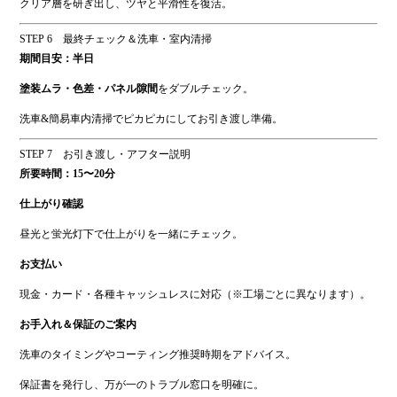
クリア層を研ぎ出し、ツヤと平滑性を復活。
STEP 6 最終チェック＆洗車・室内清掃
期間目安：半日
塗装ムラ・色差・パネル隙間
をダブルチェック。
洗車&簡易車内清掃でピカピカにしてお引き渡し準備。
STEP 7 お引き渡し・アフター説明
所要時間：15〜20分
仕上がり確認
昼光と蛍光灯下で仕上がりを一緒にチェック。
お支払い
現金・カード・各種キャッシュレスに対応（※工場ごとに異なります）。
お手入れ＆保証のご案内
洗車のタイミングやコーティング推奨時期をアドバイス。
保証書を発行し、万が一のトラブル窓口を明確に。