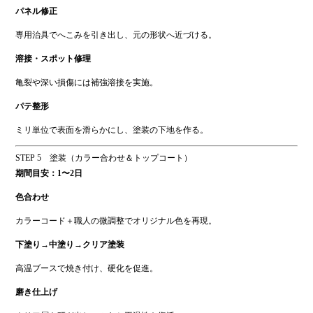
パネル修正
専用治具でへこみを引き出し、元の形状へ近づける。
溶接・スポット修理
亀裂や深い損傷には補強溶接を実施。
パテ整形
ミリ単位で表面を滑らかにし、塗装の下地を作る。
STEP 5 塗装（カラー合わせ＆トップコート）
期間目安：1〜2日
色合わせ
カラーコード＋職人の微調整でオリジナル色を再現。
下塗り→中塗り→クリア塗装
高温ブースで焼き付け、硬化を促進。
磨き仕上げ