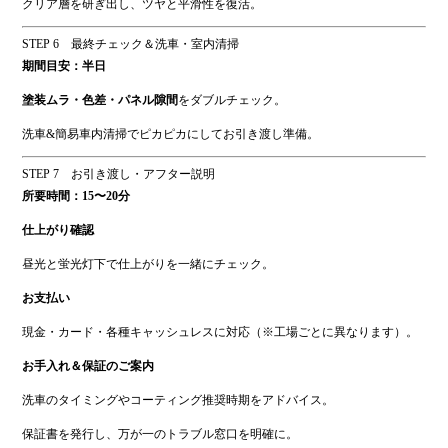
クリア層を研ぎ出し、ツヤと平滑性を復活。
STEP 6 最終チェック＆洗車・室内清掃
期間目安：半日
塗装ムラ・色差・パネル隙間
をダブルチェック。
洗車&簡易車内清掃でピカピカにしてお引き渡し準備。
STEP 7 お引き渡し・アフター説明
所要時間：15〜20分
仕上がり確認
昼光と蛍光灯下で仕上がりを一緒にチェック。
お支払い
現金・カード・各種キャッシュレスに対応（※工場ごとに異なります）。
お手入れ＆保証のご案内
洗車のタイミングやコーティング推奨時期をアドバイス。
保証書を発行し、万が一のトラブル窓口を明確に。