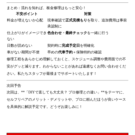
まとめ：流れを知れば、板金修理はもっと安心！
不安ポイント
対策
料金が増えないか心配
現車確認で
正式見積もり
を取り、追加費用は事前
承認制に
仕上がりがイメージでき
色合わせ・最終チェック
を一緒に行う
ない
日数が読めない
契約時に
完成予定日
を明確化
車がない期間が不便
早めの
代車予約
＋保険特約の確認
修理工程をあらかじめ理解しておくと、スケジュール調整や費用面での不
安がグッと減ります。わからないことがあれば遠慮なくお問い合わせくだ
さい。私たちスタッフが最後までサポートいたします！
次回予告
次回は、**「DIYで直しても大丈夫？ プロ修理との違い」**をテーマに、
セルフリペアのメリット・デメリットや、プロに頼んだほうが良いケース
を具体的に解説予定です。どうぞお楽しみに！