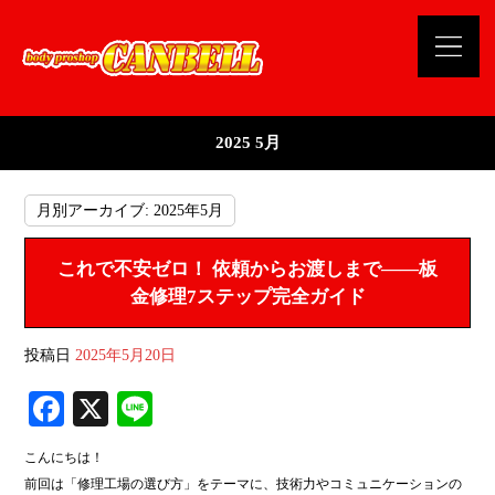
2025 5月
月別アーカイブ:
2025年5月
これで不安ゼロ！ 依頼からお渡しまで――板
金修理7ステップ完全ガイド
投稿日
2025年5月20日
Fa
X
Li
ce
ne
こんにちは！
bo
前回は「修理工場の選び方」をテーマに、技術力やコミュニケーションの