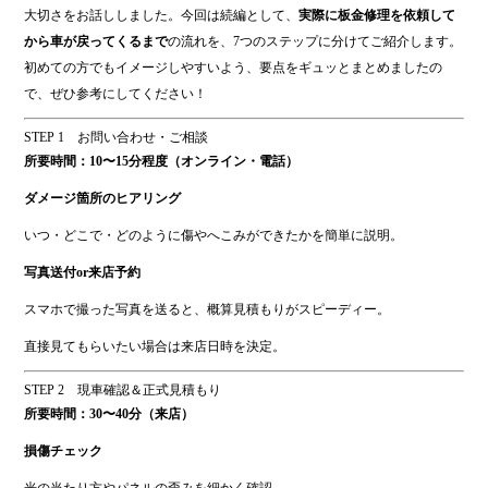
ok
大切さをお話ししました。今回は続編として、
実際に板金修理を依頼して
から車が戻ってくるまで
の流れを、7つのステップに分けてご紹介します。
初めての方でもイメージしやすいよう、要点をギュッとまとめましたの
で、ぜひ参考にしてください！
STEP 1 お問い合わせ・ご相談
所要時間：10〜15分程度（オンライン・電話）
ダメージ箇所のヒアリング
いつ・どこで・どのように傷やへこみができたかを簡単に説明。
写真送付or来店予約
スマホで撮った写真を送ると、概算見積もりがスピーディー。
直接見てもらいたい場合は来店日時を決定。
STEP 2 現車確認＆正式見積もり
所要時間：30〜40分（来店）
損傷チェック