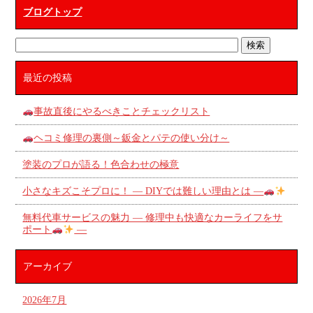
ブログトップ
最近の投稿
事故直後にやるべきことチェックリスト
ヘコミ修理の裏側～鈑金とパテの使い分け～
塗装のプロが語る！色合わせの極意
小さなキズこそプロに！ ― DIYでは難しい理由とは ―
無料代車サービスの魅力 ― 修理中も快適なカーライフをサ
ポート
―
アーカイブ
2026年7月