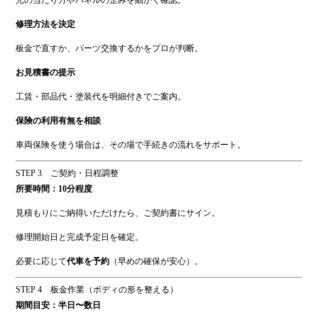
光の当たり方やパネルの歪みを細かく確認。
修理方法を決定
板金で直すか、パーツ交換するかをプロが判断。
お見積書の提示
工賃・部品代・塗装代を明細付きでご案内。
保険の利用有無を相談
車両保険を使う場合は、その場で手続きの流れをサポート。
STEP 3 ご契約・日程調整
所要時間：10分程度
見積もりにご納得いただけたら、ご契約書にサイン。
修理開始日と完成予定日を確定。
必要に応じて
代車を予約
（早めの確保が安心）。
STEP 4 板金作業（ボディの形を整える）
期間目安：半日〜数日