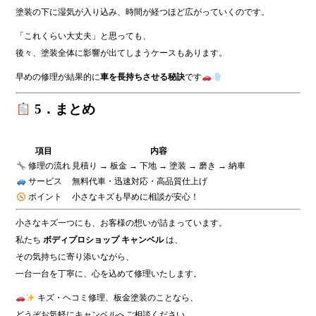
塗装の下に湿気が入り込み、時間が経つほど広がっていくのです。
「これくらい大丈夫」と思っても、
後々、塗装全体に影響が出てしまうケースもあります。
早めの修理が結果的に
車を長持ちさせる秘訣
です
5．まとめ
項目
内容
修理の流れ
見積り → 板金 → 下地 → 塗装 → 磨き → 納車
サービス
無料代車・迅速対応・高品質仕上げ
ポイント
小さなキズも早めに相談が安心！
小さなキズ一つにも、お客様の想いが詰まっています。
私たち
ボディプロショップ キャンベル
は、
その気持ちに寄り添いながら、
一台一台を丁寧に、心を込めて修理いたします。
キズ・ヘコミ修理、板金塗装のことなら、
どうぞお気軽にキャンベルへご相談ください。