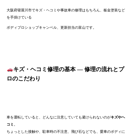
ok
大阪府寝屋川市でキズ・ヘコミや事故車の修理はもちろん、板金塗装など
を手掛けている
ボディプロショップキャンベル、更新担当の富山です。
キズ・ヘコミ修理の基本 ― 修理の流れとプ
ロのこだわり
車を運転していると、どんなに注意していても避けられないのが
キズやヘ
コミ
。
ちょっとした接触や、駐車時の不注意、飛び石などでも、愛車のボディに