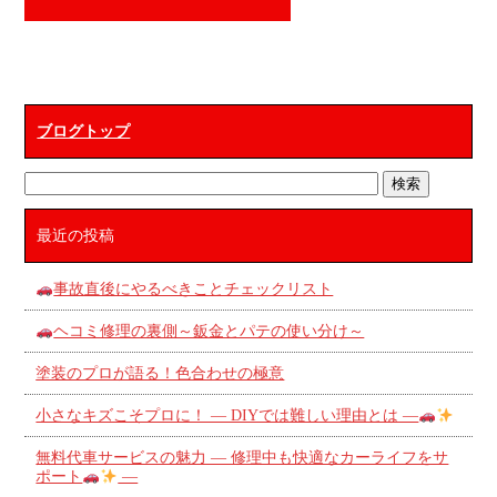
ブログトップ
最近の投稿
事故直後にやるべきことチェックリスト
ヘコミ修理の裏側～鈑金とパテの使い分け～
塗装のプロが語る！色合わせの極意
小さなキズこそプロに！ ― DIYでは難しい理由とは ―
無料代車サービスの魅力 ― 修理中も快適なカーライフをサ
ポート
―