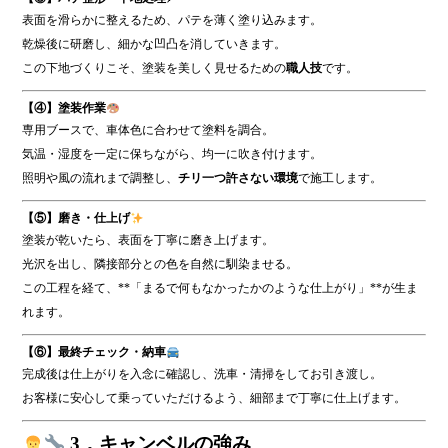
表面を滑らかに整えるため、パテを薄く塗り込みます。
乾燥後に研磨し、細かな凹凸を消していきます。
この下地づくりこそ、塗装を美しく見せるための
職人技
です。
【④】塗装作業
専用ブースで、車体色に合わせて塗料を調合。
気温・湿度を一定に保ちながら、均一に吹き付けます。
照明や風の流れまで調整し、
チリ一つ許さない環境
で施工します。
【⑤】磨き・仕上げ
塗装が乾いたら、表面を丁寧に磨き上げます。
光沢を出し、隣接部分との色を自然に馴染ませる。
この工程を経て、**「まるで何もなかったかのような仕上がり」**が生ま
れます。
【⑥】最終チェック・納車
完成後は仕上がりを入念に確認し、洗車・清掃をしてお引き渡し。
お客様に安心して乗っていただけるよう、細部まで丁寧に仕上げます。
3．キャンベルの強み