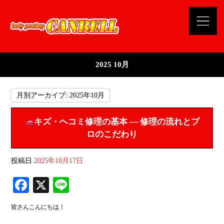
2025 10月
月別アーカイブ:
2025年10月
キズ・ヘコミ修理の基本 ― 修理の流れとプ
ロのこだわり
投稿日
2025年10月17日
Fa
X
Li
ce
ne
皆さんこんにちは！
bo