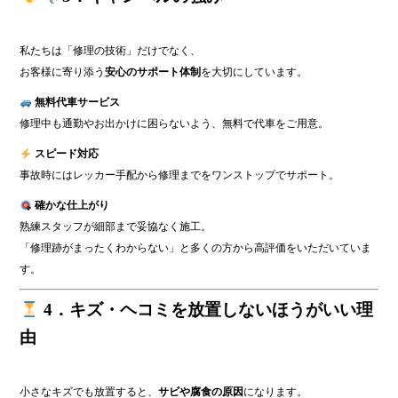
私たちは「修理の技術」だけでなく、
お客様に寄り添う
安心のサポート体制
を大切にしています。
無料代車サービス
修理中も通勤やお出かけに困らないよう、無料で代車をご用意。
スピード対応
事故時にはレッカー手配から修理までをワンストップでサポート。
確かな仕上がり
熟練スタッフが細部まで妥協なく施工。
「修理跡がまったくわからない」と多くの方から高評価をいただいていま
す。
4．キズ・ヘコミを放置しないほうがいい理
由
小さなキズでも放置すると、
サビや腐食の原因
になります。