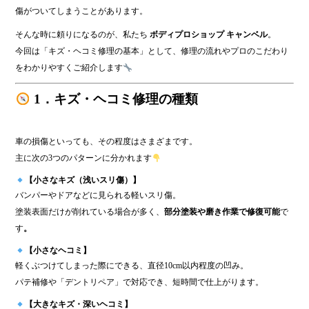
傷がついてしまうことがあります。
そんな時に頼りになるのが、私たち
ボディプロショップ キャンベル
。
今回は「キズ・ヘコミ修理の基本」として、修理の流れやプロのこだわり
をわかりやすくご紹介します
1．キズ・ヘコミ修理の種類
車の損傷といっても、その程度はさまざまです。
主に次の3つのパターンに分かれます
【小さなキズ（浅いスリ傷）】
バンパーやドアなどに見られる軽いスリ傷。
塗装表面だけが削れている場合が多く、
部分塗装や磨き作業で修復可能
で
す
。
【小さなヘコミ】
軽くぶつけてしまった際にできる、直径10cm以内程度の凹み。
パテ補修や「デントリペア」で対応でき、短時間で仕上がります。
【大きなキズ・深いヘコミ】