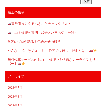
最近の投稿
事故直後にやるべきことチェックリスト
ヘコミ修理の裏側～鈑金とパテの使い分け～
塗装のプロが語る！色合わせの極意
小さなキズこそプロに！ ― DIYでは難しい理由とは ―
無料代車サービスの魅力 ― 修理中も快適なカーライフをサ
ポート
―
アーカイブ
2026年7月
2026年6月
2026年5月