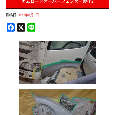
カムロードオーバーフェンダー製作2
投稿日
2020年8月6日
Fa
X
Li
ce
ne
bo
ok