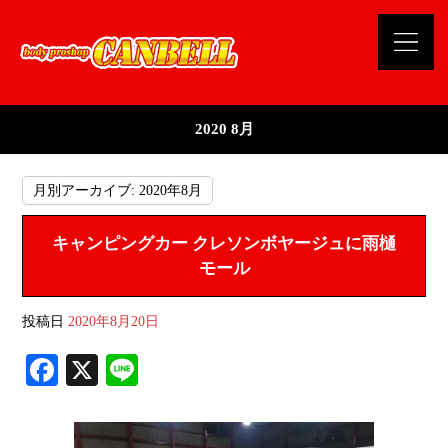
2020 8月
月別アーカイブ:
2020年8月
キャンピングカー クレソンボヤージュに雨樋
モール
投稿日
2020年8月20日
Fa
X
Li
ce
ne
bo