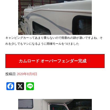
ok
キャンピングカーってあまり乗らないので雨垂れの跡が凄いですよね、そ
れを少しでもマシになるように雨樋モールをつけました
カムロード オーバーフェンダー完成
投稿日
2020年8月8日
Fa
X
Li
ce
ne
bo
ok