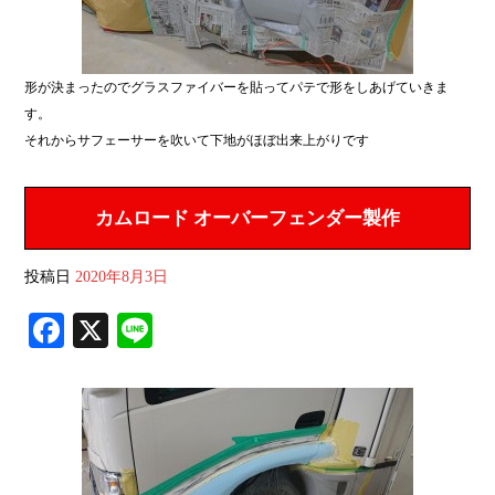
形が決まったのでグラスファイバーを貼ってパテで形をしあげていきま
す。
それからサフェーサーを吹いて下地がほぼ出来上がりです
カムロード オーバーフェンダー製作
投稿日
2020年8月3日
Fa
X
Li
ce
ne
bo
ok