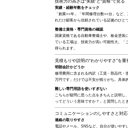
o
技術力の高さは“実績”と“資格”で見る
o
実績・経験年数をチェック
「創業○○年」「年間修理台数○○台」など
k
れだけ顧客から信頼されている証拠のひと
整備士資格・専門資格の確認
国家資格である自動車整備士や、板金塗装
ている工場は、技術力が高い可能性大。「
得られます。
見積もりや説明の“わかりやすさ”を重
明朗会計かどうか
修理費用に含まれる内訳（工賃・部品代・
万円です」だけでは不安が残りがち。具体
難しい専門用語を使いすぎない
こちらが疑問に思った点をきちんと説明し
ってどういう意味ですか？」と質問したと
コミュニケーションのしやすさと対応
連絡の取りやすさ
電話やメール、SNSなど、自分が使いやす