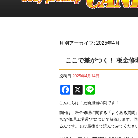
月別アーカイブ:
2025年4月
ここで差がつく！ 板金修
投稿日
2025年4月14日
F
X
Li
a
n
こんにちは！更新担当の岡です！
c
e
前回は、板金修理に関する「よくある質問
e
ちな“修理工場選び”について解説します。
b
るんです。ぜひ最後まで読んでみてくださ