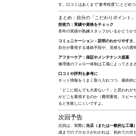
す。口コミはあくまで“参考程度”にとどめ
まとめ：自分の「こだわりポイント」
技術力：実績や資格をチェック
長年の実績や熟練スタッフがいるかどうか
コミュニケーション：説明のわかりやすさ
自分が重視する連絡手段や、見積もりの透
アフターケア：保証やメンテナンス提案
修理後のフォロー体制は工場によってさま
口コミや評判も参考に
ネット情報をうまく取り入れつつ、最終的
「どこに頼んでも大差ない？」と思われがち
がどこを重視するのか（費用重視、スピード
ると失敗しにくいですよ。
次回予告
次回は、実際に
当店（または一般的な工場
成までのプロセスがわかれば、初めての方