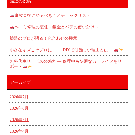
最近の投稿
事故直後にやるべきことチェックリスト
ヘコミ修理の裏側～鈑金とパテの使い分け～
塗装のプロが語る！色合わせの極意
小さなキズこそプロに！ ― DIYでは難しい理由とは ―
無料代車サービスの魅力 ― 修理中も快適なカーライフをサ
ポート
―
アーカイブ
2026年7月
2026年6月
2026年5月
2026年4月