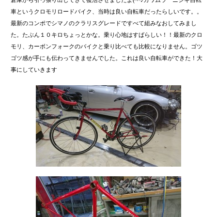
倉庫から引っ張り出してきて復活させましたよ(^^♪カワムラ ニシキ自転
ok
車というクロモリロードバイク、当時は良い自転車だったらしいです。。
最新のコンポでシマノのクラリスグレードですべて組みなおしてみまし
た。たぶん１０キロちょっとかな。乗り心地はすばらしい！！最新のクロ
モリ、カーボンフォークのバイクと乗り比べても比較になりません。ゴツ
ゴツ感が手にも伝わってきませんでした。これは良い自転車ができた！大
事にしていきます