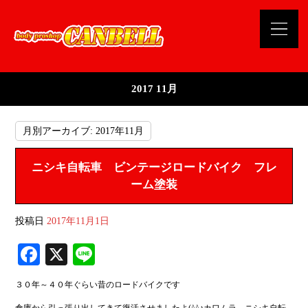
2017 11月
月別アーカイブ:
2017年11月
ニシキ自転車 ビンテージロードバイク フレ
ーム塗装
投稿日
2017年11月1日
Fa
X
Li
ce
ne
３０年～４０年ぐらい昔のロードバイクです
bo