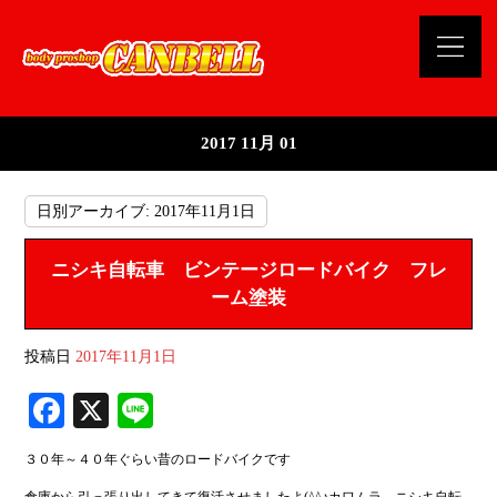
2017 11月 01
日別アーカイブ:
2017年11月1日
ニシキ自転車 ビンテージロードバイク フレ
ーム塗装
投稿日
2017年11月1日
Fa
X
Li
ce
ne
３０年～４０年ぐらい昔のロードバイクです
bo