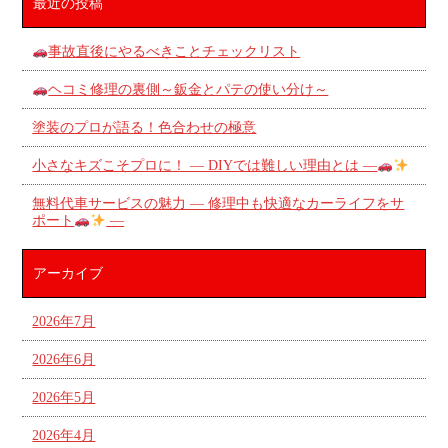
最近の投稿
事故直後にやるべきことチェックリスト
ヘコミ修理の裏側～鈑金とパテの使い分け～
塗装のプロが語る！色合わせの極意
小さなキズこそプロに！ ― DIYでは難しい理由とは ―
無料代車サービスの魅力 ― 修理中も快適なカーライフをサ
ポート
―
アーカイブ
2026年7月
2026年6月
2026年5月
2026年4月