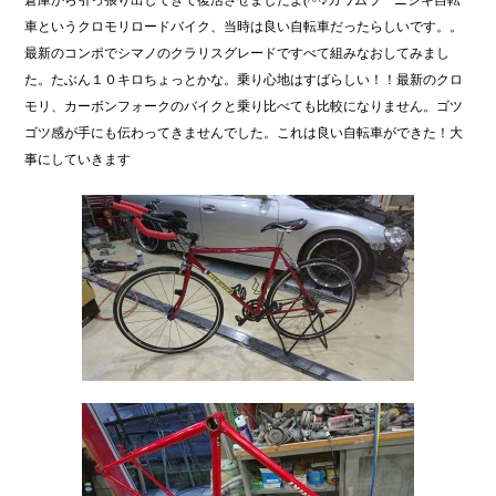
倉庫から引っ張り出してきて復活させましたよ(^^♪カワムラ ニシキ自転
ok
車というクロモリロードバイク、当時は良い自転車だったらしいです。。
最新のコンポでシマノのクラリスグレードですべて組みなおしてみまし
た。たぶん１０キロちょっとかな。乗り心地はすばらしい！！最新のクロ
モリ、カーボンフォークのバイクと乗り比べても比較になりません。ゴツ
ゴツ感が手にも伝わってきませんでした。これは良い自転車ができた！大
事にしていきます