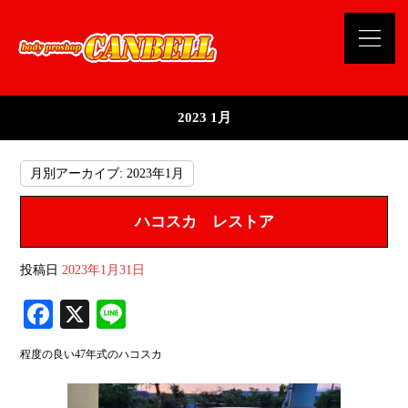
2023 1月
月別アーカイブ:
2023年1月
ハコスカ レストア
投稿日
2023年1月31日
Fa
X
Li
ce
ne
程度の良い47年式のハコスカ
bo
ok