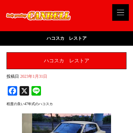
ハコスカ レストア
ハコスカ レストア
投稿日
2023年1月31日
Fa
X
Li
ce
ne
程度の良い47年式のハコスカ
bo
ok