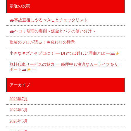
最近の投稿
事故直後にやるべきことチェックリスト
ヘコミ修理の裏側～鈑金とパテの使い分け～
塗装のプロが語る！色合わせの極意
小さなキズこそプロに！ ― DIYでは難しい理由とは ―
無料代車サービスの魅力 ― 修理中も快適なカーライフをサ
ポート
―
アーカイブ
2026年7月
2026年6月
2026年5月