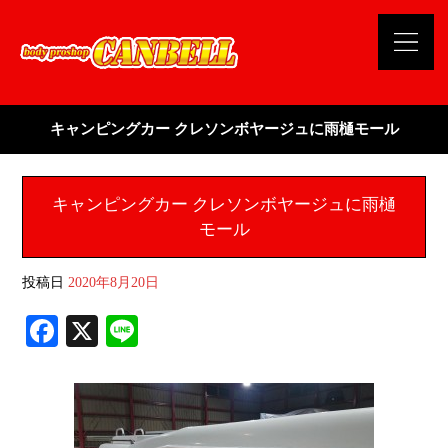
キャンピングカー クレソンボヤージュに雨樋モール
キャンピングカー クレソンボヤージュに雨樋
モール
投稿日
2020年8月20日
Fa
X
Li
ce
ne
bo
ok