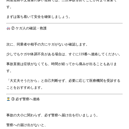
高速道路や交通量の多い道路では、二次事故を防ぐことが何より重要で
す。
まずは落ち着いて安全を確保しましょう。
② ケガ人の確認・救護
次に、同乗者や相手の方にケガがないか確認します。
少しでもケガや体調不良がある場合は、すぐに119番へ連絡してください。
事故直後は症状がなくても、時間が経ってから痛みが出ることもありま
す。
「大丈夫そうだから」と自己判断せず、必要に応じて医療機関を受診する
ことをおすすめします。
③ 必ず警察へ連絡
事故の大小に関わらず、必ず警察へ届け出を行いましょう。
警察への届け出がないと、