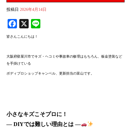
投稿日
2026年4月14日
Fa
X
Li
ce
ne
皆さんこんにちは！
bo
ok
大阪府寝屋川市でキズ・ヘコミや事故車の修理はもちろん、板金塗装など
を手掛けている
ボディプロショップキャンベル、更新担当の富山です。
小さなキズこそプロに！
― DIYでは難しい理由とは ―