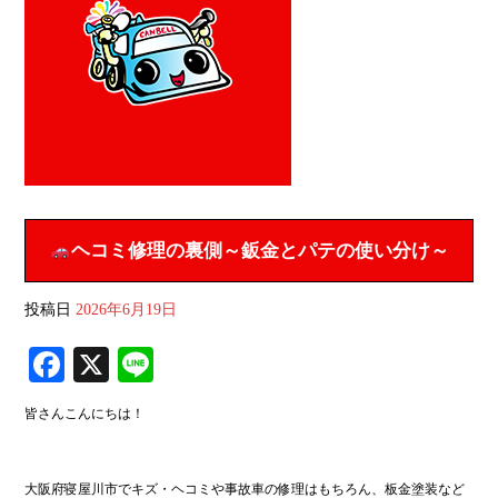
ヘコミ修理の裏側～鈑金とパテの使い分け～
投稿日
2026年6月19日
Fa
X
Li
ce
ne
皆さんこんにちは！
bo
ok
大阪府寝屋川市でキズ・ヘコミや事故車の修理はもちろん、板金塗装など