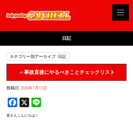
日記
カテゴリー別アーカイブ:
日記
事故直後にやるべきことチェックリスト
投稿日
2026年7月13日
Fa
X
Li
ce
ne
皆さんこんにちは！
bo
ok