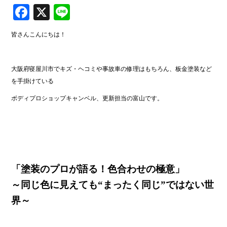
Fa
X
Li
ce
ne
皆さんこんにちは！
bo
ok
大阪府寝屋川市でキズ・ヘコミや事故車の修理はもちろん、板金塗装など
を手掛けている
ボディプロショップキャンベル、更新担当の富山です。
「塗装のプロが語る！色合わせの極意」
～同じ色に見えても“まったく同じ”ではない世
界～