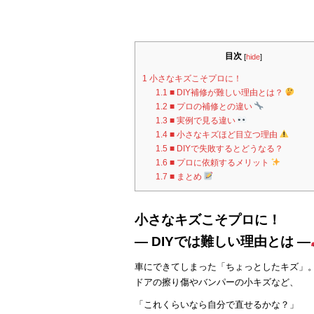
k
目次
[
hide
]
1
小さなキズこそプロに！
1.1
■ DIY補修が難しい理由とは？
1.2
■ プロの補修との違い
1.3
■ 実例で見る違い
1.4
■ 小さなキズほど目立つ理由
1.5
■ DIYで失敗するとどうなる？
1.6
■ プロに依頼するメリット
1.7
■ まとめ
小さなキズこそプロに！
― DIYでは難しい理由とは ―
車にできてしまった「ちょっとしたキズ」
ドアの擦り傷やバンパーの小キズなど、
「これくらいなら自分で直せるかな？」