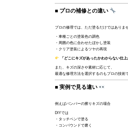
■ プロの補修との違い
プロの修理では、ただ塗るだけではありま
・車種ごとの塗装色の調色
・周囲の色に合わせたぼかし塗装
・クリア塗装によるツヤの再現
「どこにキズがあったかわからない仕上
また、キズの深さや素材に応じて、
最適な修理方法を選択するのもプロの技術
■ 実例で見る違い
例えばバンパーの擦りキズの場合
DIYでは
・タッチペンで塗る
・コンパウンドで磨く