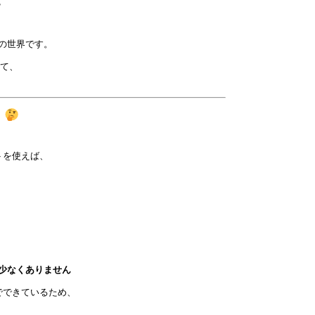
？
の世界です。
いて、
？
トを使えば、
少なくありません
でできているため、