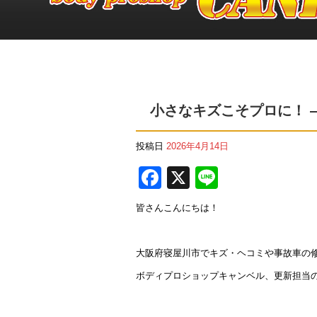
小さなキズこそプロに！ ―
投稿日
2026年4月14日
F
X
Li
a
n
皆さんこんにちは！
c
e
e
大阪府寝屋川市でキズ・ヘコミや事故車の
b
ボディプロショップキャンベル、更新担当
o
o