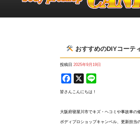
おすすめのDIYコーテ
投稿日
2025年9月19日
F
X
Li
a
n
皆さんこんにちは！
c
e
e
大阪府寝屋川市でキズ・ヘコミや事故車の
b
ボディプロショップキャンベル、更新担当
o
o