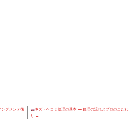
ィングメンテ術
キズ・ヘコミ修理の基本 ― 修理の流れとプロのこだわ
り
→