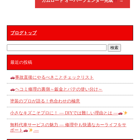
カムロード オーバーフェンダー完成
→
ブログトップ
最近の投稿
事故直後にやるべきことチェックリスト
ヘコミ修理の裏側～鈑金とパテの使い分け～
塗装のプロが語る！色合わせの極意
小さなキズこそプロに！ ― DIYでは難しい理由とは ―
無料代車サービスの魅力 ― 修理中も快適なカーライフをサ
ポート
―