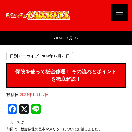
2024 12月 27
日別アーカイブ:
2024年12月27日
保険を使って板金修理！ その流れとポイント
を徹底解説！
投稿日
2024年12月27日
Fa
X
Li
ce
ne
こんにちは！
bo
前回は、板金修理の基本やメリットについてお話しました。