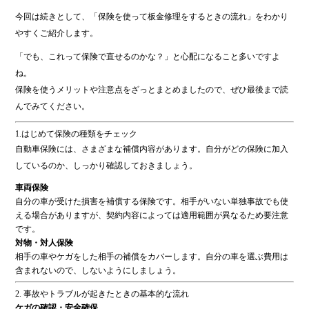
ok
今回は続きとして、「保険を使って板金修理をするときの流れ」をわかり
やすくご紹介します。
「でも、これって保険で直せるのかな？」と心配になること多いですよ
ね。
保険を使うメリットや注意点をざっとまとめましたので、ぜひ最後まで読
んでみてください。
1.はじめて保険の種類をチェック
自動車保険には、さまざまな補償内容があります。自分がどの保険に加入
しているのか、しっかり確認しておきましょう。
車両保険
自分の車が受けた損害を補償する保険です。相手がいない単独事故でも使
える場合がありますが、契約内容によっては適用範囲が異なるため要注意
です。
対物・対人保険
相手の車やケガをした相手の補償をカバーします。自分の車を選ぶ費用は
含まれないので、しないようにしましょう。
2. 事故やトラブルが起きたときの基本的な流れ
ケガの確認・安全確保