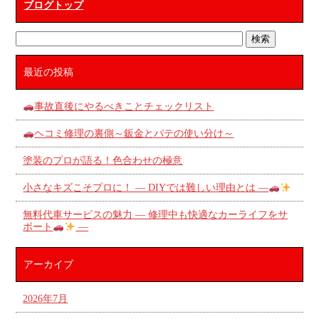
ブログトップ
最近の投稿
事故直後にやるべきことチェックリスト
ヘコミ修理の裏側～鈑金とパテの使い分け～
塗装のプロが語る！色合わせの極意
小さなキズこそプロに！ ― DIYでは難しい理由とは ―
無料代車サービスの魅力 ― 修理中も快適なカーライフをサ
ポート
―
アーカイブ
2026年7月