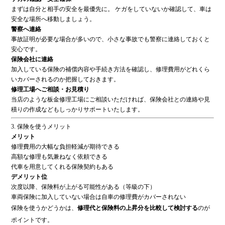
まずは自分と相手の安全を最優先に。 ケガをしていないか確認して、車は
安全な場所へ移動しましょう。
警察へ連絡
事故証明が必要な場合が多いので、小さな事故でも警察に連絡しておくと
安心です。
保険会社に連絡
加入している保険の補償内容や手続き方法を確認し、修理費用がどれくら
いカバーされるのか把握しておきます。
修理工場へご相談・お見積り
当店のような板金修理工場にご相談いただければ、保険会社との連絡や見
積りの作成などもしっかりサポートいたします。
3. 保険を使うメリット
メリット
修理費用の大幅な負担軽減が期待できる
高額な修理も気兼ねなく依頼できる
代車を用意してくれる保険契約もある
デメリット位
次度以降、保険料が上がる可能性がある（等級の下）
車両保険に加入していない場合は自車の修理費がカバーされない
保険を使うかどうかは、
修理代と保険料の上昇分を比較して検討する
のが
ポイントです。