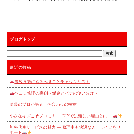
に！
ブログトップ
最近の投稿
事故直後にやるべきことチェックリスト
ヘコミ修理の裏側～鈑金とパテの使い分け～
塗装のプロが語る！色合わせの極意
小さなキズこそプロに！ ― DIYでは難しい理由とは ―
無料代車サービスの魅力 ― 修理中も快適なカーライフをサ
ポート
―