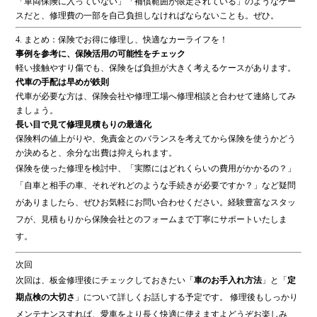
「車両保険に入っていない」「補償範囲が限定されている」のようなケー
スだと、修理費の一部を自己負担しなければならないことも。ぜひ。
4. まとめ：保険でお得に修理し、快適なカーライフを！
事例を参考に、保険活用の可能性をチェック
軽い接触やすり傷でも、保険をば負担が大きく考えるケースがあります。
代車の手配は早めが鉄則
代車が必要な方は、保険会社や修理工場へ修理相談と合わせて連絡してみ
ましょう。
長い目で見て修理見積もりの​​最適化
保険料の値上がりや、免責金とのバランスを考えてから保険を使うかどう
か決めると、余分な出費は抑えられます。
保険を使った修理を検討中、「実際にはどれくらいの費用がかかるの？」
「自車と相手の車、それぞれどのような手続きが必要ですか？」など疑問
がありましたら、ぜひお気軽にお問い合わせください。経験豊富なスタッ
フが、見積もりから保険会社とのフォームまで丁寧にサポートいたしま
す。
次回
次回は、板金修理後にチェックしておきたい「
車のお手入れ方法
」と「
定
期点検の大切さ
」について詳しくお話しする予定です。 修理後もしっかり
メンテナンスすれば、愛車をより長く快適に使えますよどうぞお楽しみ