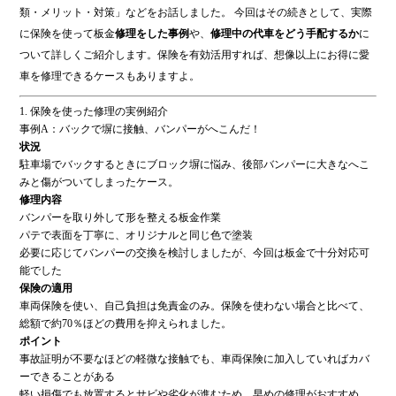
ok
類・メリット・対策」などをお話しました。 今回はその続きとして、実際
に保険を使って板金
修理をした事例
や、
修理中の代車をどう手配するか
に
ついて詳しくご紹介します。保険を有効活用すれば、想像以上にお得に愛
車を修理できるケースもありますよ。
1. 保険を使った修理の実例紹介
事例A：バックで塀に接触、バンパーがへこんだ！
状況
駐車場でバックするときにブロック塀に悩み、後部バンパーに大きなへこ
みと傷がついてしまったケース。
修理内容
バンパーを取り外して形を整える板金作業
パテで表面を丁寧に、オリジナルと同じ色で塗装
必要に応じてバンパーの交換を検討しましたが、今回は板金で十分対応可
能でした
保険の適用
車両保険を使い、自己負担は免責金のみ。保険を使わない場合と比べて、
総額で約70％ほどの費用を抑えられました。
ポイント
事故証明が不要なほどの軽微な接触でも、車両保険に加入していればカバ
ーできることがある
軽い損傷でも放置するとサビや劣化が進むため、早めの修理がおすすめ