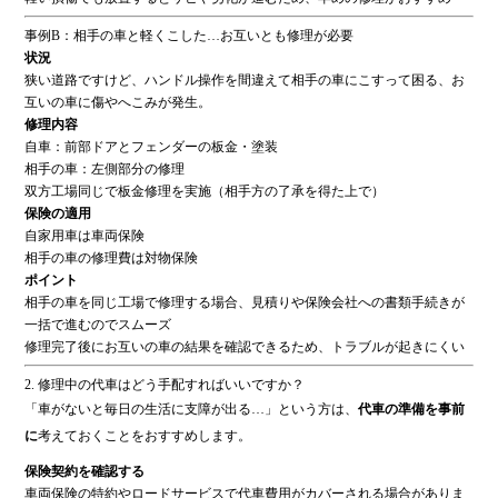
事例B：相手の車と軽くこした…お互いとも修理が必要
状況
狭い道路ですけど、ハンドル操作を間違えて相手の車にこすって困る、お
互いの車に傷やへこみが発生。
修理内容
自車：前部ドアとフェンダーの板金・塗装
相手の車：左側部分の修理
双方工場同じで板金修理を実施（相手方の了承を得た上で）
保険の適用
自家用車は車両保険
相手の車の修理費は対物保険
ポイント
相手の車を同じ工場で修理する場合、見積りや保険会社への書類手続きが
一括で進むのでスムーズ
修理完了後にお互いの車の結果を確認できるため、トラブルが起きにくい
2. 修理中の代車はどう手配すればいいですか？
「車がないと毎日の生活に支障が出る…」という方は、
代車の準備を事前
に
考えておくことをおすすめします。
保険契約を確認する
車両保険の特約やロードサービスで代車費用がカバーされる場合がありま