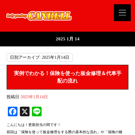
2025 1月 14
日別アーカイブ:
2025年1月14日
実例でわかる！保険を使った板金修理＆代車手
配の流れ
投稿日
2025年1月14日
Fa
X
Li
ce
ne
こんにちは！更新担当の岡です！
bo
前回は「保険を使って板金修理をする際の基本的な流れ」や「保険の種