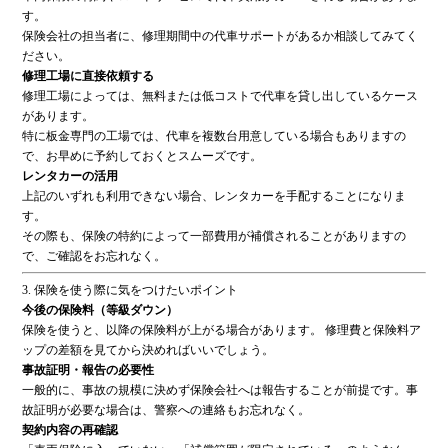
す。
保険会社の担当者に、修理期間中の代車サポートがあるか相談してみてく
ださい。
修理工場に直接依頼する
修理工場によっては、無料または低コストで代車を貸し出しているケース
があります。
特に板金専門の工場では、代車を複数台用意している場合もありますの
で、お早めに予約しておくとスムーズです。
レンタカーの活用
上記のいずれも利用できない場合、レンタカーを手配することになりま
す。
その際も、保険の特約によって一部費用が補償されることがありますの
で、ご確認をお忘れなく。
3. 保険を使う際に気をつけたいポイント
今後の保険料（等級ダウン）
保険を使うと、以降の保険料が上がる場合があります。 修理費と保険料ア
ップの差額を見てから決めればいいでしょう。
事故証明・報告の必要性
一般的に、事故の規模に決めず保険会社へは報告することが前提です。事
故証明が必要な場合は、警察への連絡もお忘れなく。
契約内容の再確認