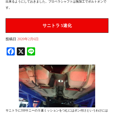
出来るようにしておきました。プロペラシャフトは無加工でボルトオンで
す。
サニトラ 5速化
投稿日
2020年2月6日
Fa
X
Li
ce
ne
bo
ok
サニトラに310サニーの５速ミッションをつむにはポン付けというわけには