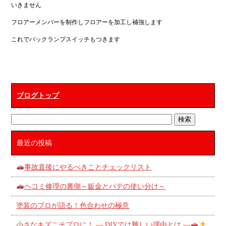
いきません
フロアーメンバーを制作しフロアーを加工し補強します
これでバックランプスイッチもつきます
ブログトップ
最近の投稿
事故直後にやるべきことチェックリスト
ヘコミ修理の裏側～鈑金とパテの使い分け～
塗装のプロが語る！色合わせの極意
小さなキズこそプロに！ ― DIYでは難しい理由とは ―