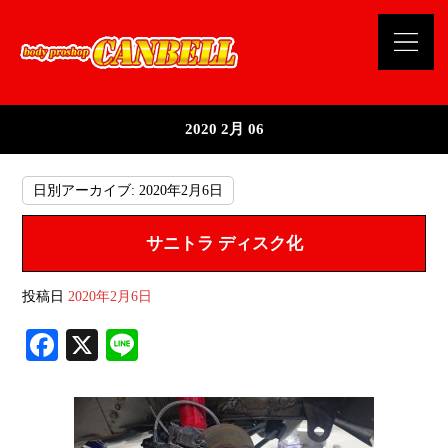
2020 2月 06
日別アーカイブ:
2020年2月6日
サニトラ ディスク化
投稿日
2020年2月6日
Fa
X
Li
ce
ne
bo
ok