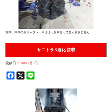
前期、中期のドラムブレーキははっきり言って全くききません
サニトラ 5速化 搭載
投稿日
2020年2月6日
Fa
X
Li
ce
ne
bo
ok