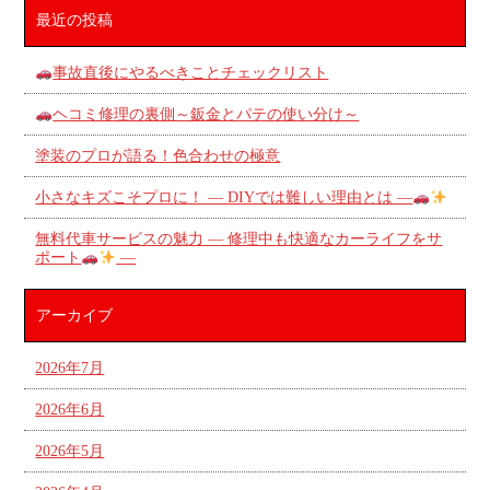
最近の投稿
事故直後にやるべきことチェックリスト
ヘコミ修理の裏側～鈑金とパテの使い分け～
塗装のプロが語る！色合わせの極意
小さなキズこそプロに！ ― DIYでは難しい理由とは ―
無料代車サービスの魅力 ― 修理中も快適なカーライフをサ
ポート
―
アーカイブ
2026年7月
2026年6月
2026年5月