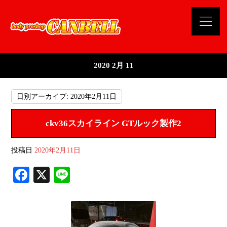
2020 2月 11
日別アーカイブ:
2020年2月11日
ckv36スカイライン GTルック製作2
投稿日
2020年2月11日
Fa
X
Li
ce
ne
bo
ok